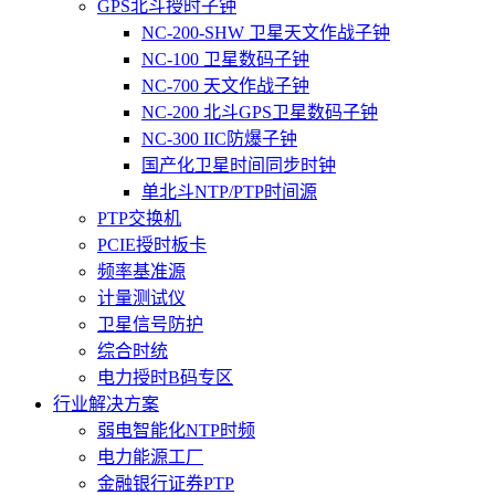
GPS北斗授时子钟
NC-200-SHW 卫星天文作战子钟
NC-100 卫星数码子钟
NC-700 天文作战子钟
NC-200 北斗GPS卫星数码子钟
NC-300 IIC防爆子钟
国产化卫星时间同步时钟
单北斗NTP/PTP时间源
PTP交换机
PCIE授时板卡
频率基准源
计量测试仪
卫星信号防护
综合时统
电力授时B码专区
行业解决方案
弱电智能化NTP时频
电力能源工厂
金融银行证券PTP