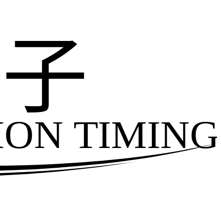
电子
ION TIMING