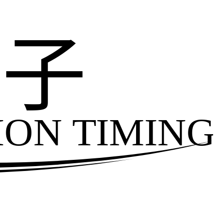
电子
ION TIMING