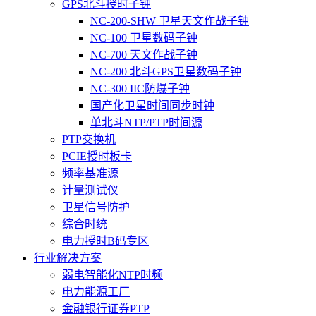
GPS北斗授时子钟
NC-200-SHW 卫星天文作战子钟
NC-100 卫星数码子钟
NC-700 天文作战子钟
NC-200 北斗GPS卫星数码子钟
NC-300 IIC防爆子钟
国产化卫星时间同步时钟
单北斗NTP/PTP时间源
PTP交换机
PCIE授时板卡
频率基准源
计量测试仪
卫星信号防护
综合时统
电力授时B码专区
行业解决方案
弱电智能化NTP时频
电力能源工厂
金融银行证券PTP