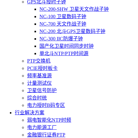
GPS北斗授时子钟
NC-200-SHW 卫星天文作战子钟
NC-100 卫星数码子钟
NC-700 天文作战子钟
NC-200 北斗GPS卫星数码子钟
NC-300 IIC防爆子钟
国产化卫星时间同步时钟
单北斗NTP/PTP时间源
PTP交换机
PCIE授时板卡
频率基准源
计量测试仪
卫星信号防护
综合时统
电力授时B码专区
行业解决方案
弱电智能化NTP时频
电力能源工厂
金融银行证券PTP