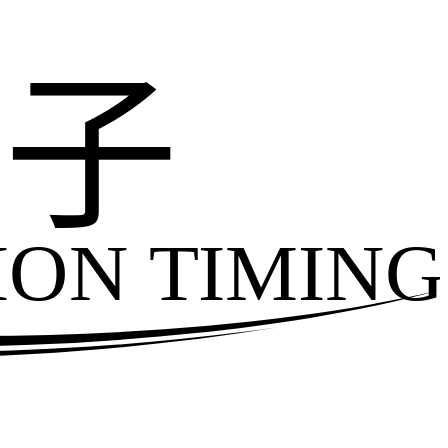
电子
ION TIMING