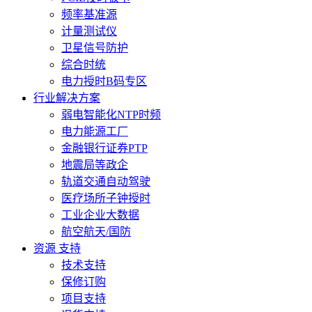
频率基准源
计量测试仪
卫星信号防护
综合时统
电力授时B码专区
行业解决方案
弱电智能化NTP时频
电力能源工厂
金融银行证券PTP
地震局等政企
轨道交通自动驾驶
医疗场所子钟授时
工业企业大数据
航空航天/国防
资源 支持
技术支持
保修订购
项目支持