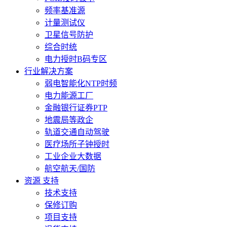
频率基准源
计量测试仪
卫星信号防护
综合时统
电力授时B码专区
行业解决方案
弱电智能化NTP时频
电力能源工厂
金融银行证券PTP
地震局等政企
轨道交通自动驾驶
医疗场所子钟授时
工业企业大数据
航空航天/国防
资源 支持
技术支持
保修订购
项目支持