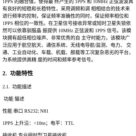
1PPS 的融合值，使得最 终产生的 1PPS 和 10MHz 正弦波波具
有良好的短稳和长稳特性，采用调频和调 相相结合的技术来
进行频率的控制，保证频率准确性的同时，保证频率相位和
1PPS 相位的一致性。在卫星信号接收异常或短时卫星失锁依
然可以依靠驯服晶 振提供 10MHz 正弦波和 1PPS 信号。该模
块拥有超低相位噪声、非常优秀的自 主守时能力，该模块广
泛应用于航空航天、通信系统、无线电导航/监测、电力、 交
通、工业自动化、车载、机载、舰载等工况复杂恶劣的平台，
为系统提供高精 度的时间和频率参考信号。
2. 功能特性
2.1. 功能描述
功能
猫述
性能
串口
RS232; N81
1PPS
上升沿：<10ns；电平：TTL
接收机
专业授时型卫星接收机