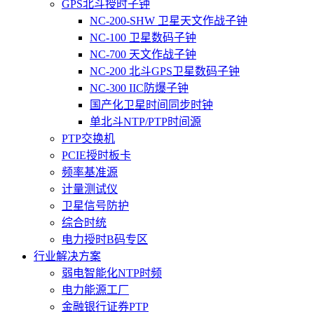
GPS北斗授时子钟
NC-200-SHW 卫星天文作战子钟
NC-100 卫星数码子钟
NC-700 天文作战子钟
NC-200 北斗GPS卫星数码子钟
NC-300 IIC防爆子钟
国产化卫星时间同步时钟
单北斗NTP/PTP时间源
PTP交换机
PCIE授时板卡
频率基准源
计量测试仪
卫星信号防护
综合时统
电力授时B码专区
行业解决方案
弱电智能化NTP时频
电力能源工厂
金融银行证券PTP