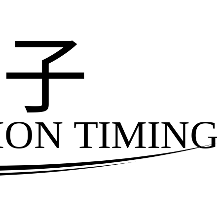
电子
ION TIMING