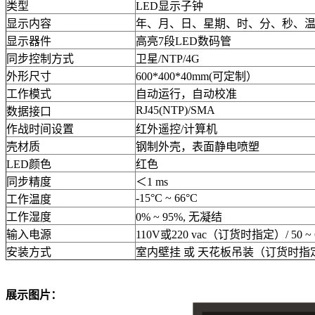
类型
LED显示子钟
显示内容
年、月、日、星期、时、分、秒、
显示器件
高亮7段LED数码管
同步控制方式
卫星/NTP/4G
外形尺寸
600*400*40mm(可定制）
工作模式
自动运行，自动校准
RJ45(NTP)/SMA
数据接口
作战时间设置
红外遥控/计算机
壳材质
钢制外壳，表面静电喷塑
LED颜色
红色
同步精度
＜1 ms
-15°C ~ 66°C
工作温度
工作湿度
0% ~ 95%, 无凝结
输入电源
110V或220 vac（订货时指定）/ 50 ~ 
安装方式
室内壁挂 或 天花板吊装（订货时指
展示图片：