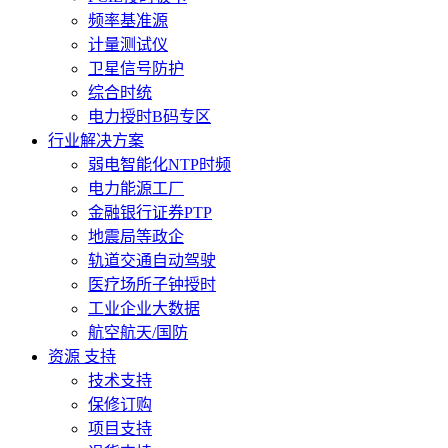
频率基准源
计量测试仪
卫星信号防护
综合时统
电力授时B码专区
行业解决方案
弱电智能化NTP时频
电力能源工厂
金融银行证券PTP
地震局等政企
轨道交通自动驾驶
医疗场所子钟授时
工业企业大数据
航空航天/国防
资源 支持
技术支持
保修订购
项目支持