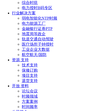
综合时统
电力授时B码专区
行业解决方案
弱电智能化NTP时频
电力能源工厂
金融银行证券PTP
地震局等政企
轨道交通自动驾驶
医疗场所子钟授时
工业企业大数据
航空航天/国防
资源 支持
技术支持
保修订购
项目支持
退货支持
开放 资料
论坛会议
时频领域
方案案例
时间频率