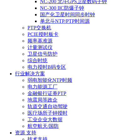
NC-200 北斗GPS卫星数码子钟
NC-300 IIC防爆子钟
国产化卫星时间同步时钟
单北斗NTP/PTP时间源
PTP交换机
PCIE授时板卡
频率基准源
计量测试仪
卫星信号防护
综合时统
电力授时B码专区
行业解决方案
弱电智能化NTP时频
电力能源工厂
金融银行证券PTP
地震局等政企
轨道交通自动驾驶
医疗场所子钟授时
工业企业大数据
航空航天/国防
资源 支持
技术支持