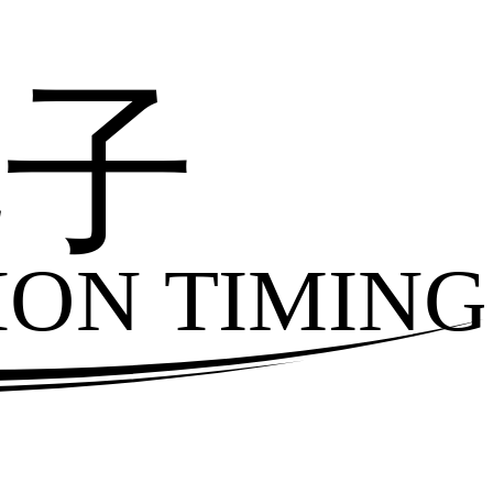
电子
ION TIMING