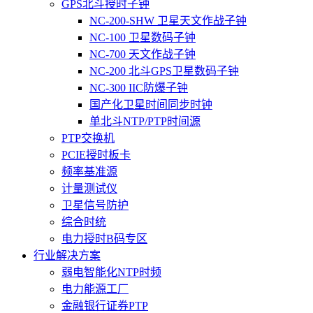
GPS北斗授时子钟
NC-200-SHW 卫星天文作战子钟
NC-100 卫星数码子钟
NC-700 天文作战子钟
NC-200 北斗GPS卫星数码子钟
NC-300 IIC防爆子钟
国产化卫星时间同步时钟
单北斗NTP/PTP时间源
PTP交换机
PCIE授时板卡
频率基准源
计量测试仪
卫星信号防护
综合时统
电力授时B码专区
行业解决方案
弱电智能化NTP时频
电力能源工厂
金融银行证券PTP