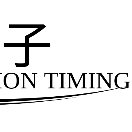
电子
ION TIMING